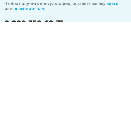
Чтобы получить консультацию, оставьте заявку
здесь
или
позвоните нам
8-800-350-69-31
бесплатная линия по всей РФ
На связи 24/7
Оформить заявку
Предложение актуально на
09.08.2026