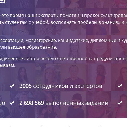
е!
За это время наши эксперты помогли и проконсультирова
ть студентам с учебой, восполнять пробелы в знаниях и
ссертации, магистерские, кандидатские, дипломные и к
или высшее образование.
дическое лицо и несем ответственность, предусмотрен
зываем.
3005
сотрудников и экспертов
цо
2 698 569
выполненных заданий